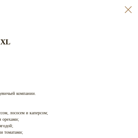
 XL
девичьей компании.
ом, лососем и каперсом;
и орехами;
ягодой;
ми томатами;