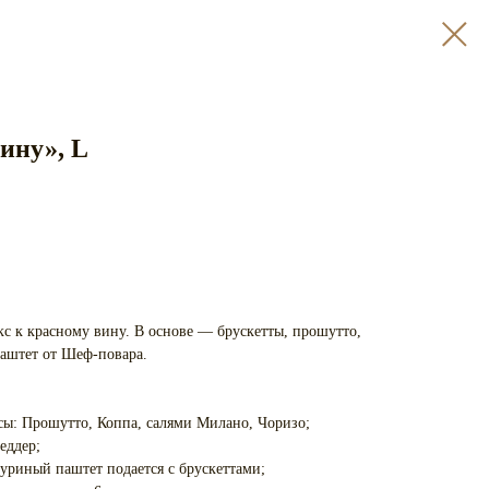
ину», L
с к красному вину. В основе — брускетты, прошутто,
аштет от Шеф-повара.
ы: Прошутто, Коппа, салями Милано, Чоризо;
еддер;
риный паштет подается с брускеттами;