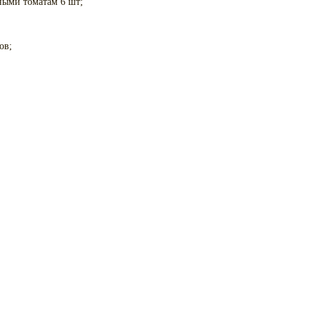
ными томатам 6 шт;
ов;