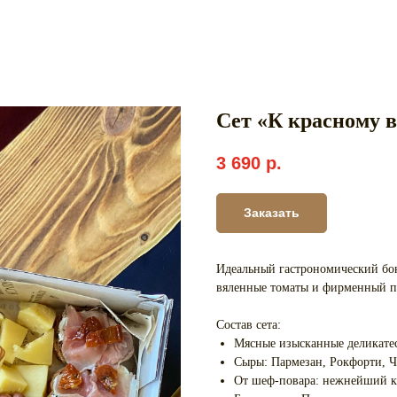
Сет «К красному в
3 690
р.
Заказать
Идеальный гастрономический бок
вяленные томаты и фирменный п
Состав сета:
Мясные изысканные деликатес
Cыры: Пармезан, Рокфорти, Ч
От шеф-повара: нежнейший ку