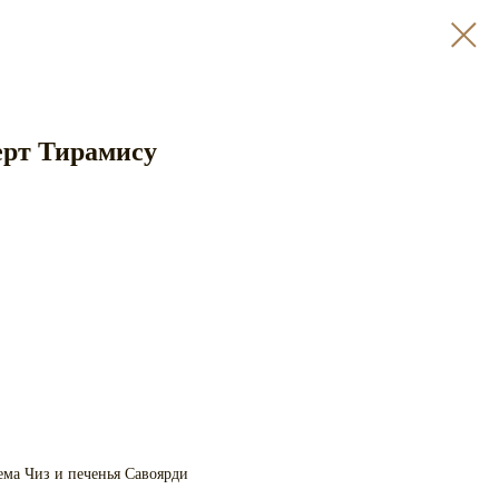
ерт Тирамису
ема Чиз и печенья Савоярди